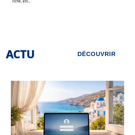
riche, est
…
ACTU
DÉCOUVRIR