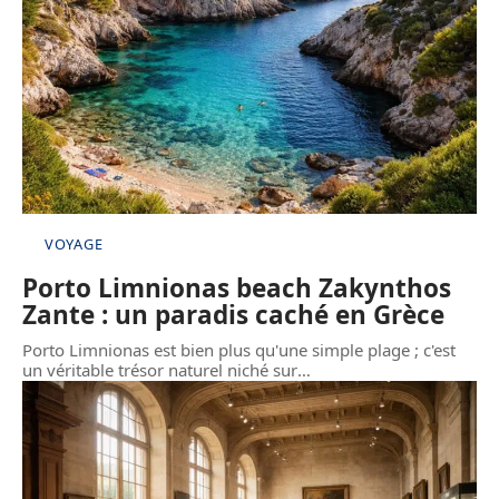
VOYAGE
Porto Limnionas beach Zakynthos
Zante : un paradis caché en Grèce
Porto Limnionas est bien plus qu'une simple plage ; c'est
un véritable trésor naturel niché sur
…