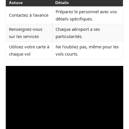
Astuce
Détails
Préparez le personnel avec vos
Contactez à l’avance
détails spécifiques.
Renseignez-vous
Chaque aéroport a ses
sur les services
particularités.
Utilisez votre carte à
Ne l’oubliez pas, même pour les
chaque vol
vols courts.