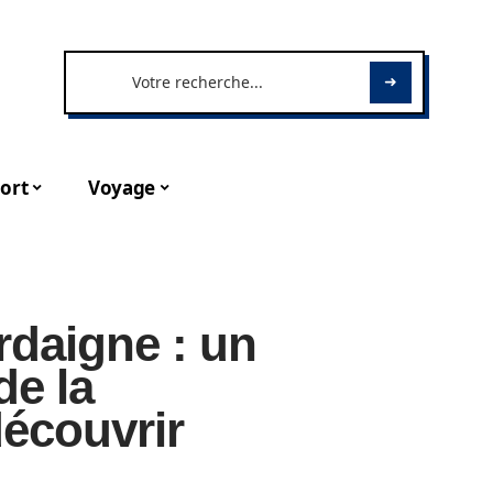
ort
Voyage
rdaigne : un
e la
découvrir