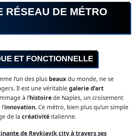
E RÉSEAU DE MÉTRO
QUE ET FONCTIONNELLE
mme l’un des plus
beaux
du monde, ne se
ers. Il est une véritable
galerie d’art
ommage à l’
histoire
de Naples, un croisement
l’
innovation
. Ce métro, bien plus qu’un simple
ge de la
créativité
italienne.
cinante de Reykjavík city à travers ses