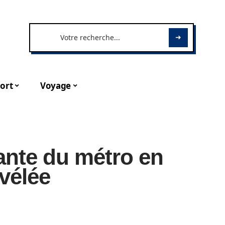
ort
Voyage
nante du métro en
évélée