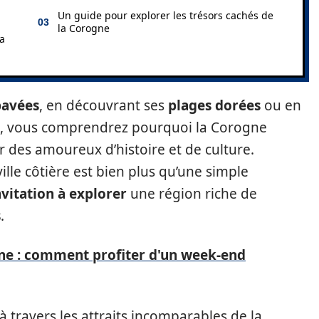
Un guide pour explorer les trésors cachés de
la Corogne
la
pavées
, en découvrant ses
plages dorées
ou en
, vous comprendrez pourquoi la Corogne
r des amoureux d’histoire et de culture.
 ville côtière est bien plus qu’une simple
nvitation à explorer
une région riche de
s
.
ne : comment profiter d'un week-end
à travers les attraits incomparables de la