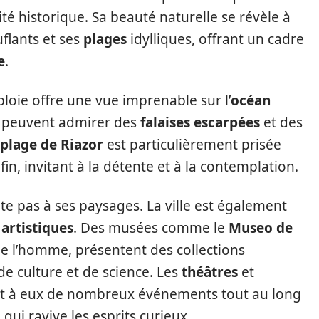
té historique. Sa beauté naturelle se révèle à
flants et ses
plages
idylliques, offrant un cadre
e
.
éploie offre une vue imprenable sur l’
océan
t peuvent admirer des
falaises escarpées
et des
plage de Riazor
est particulièrement prisée
fin, invitant à la détente et à la contemplation.
te pas à ses paysages. La ville est également
t
artistiques
. Des musées comme le
Museo de
de l’homme, présentent des collections
de culture et de science. Les
théâtres
et
nt à eux de nombreux événements tout au long
qui ravive les esprits curieux.