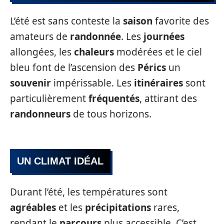
L’été est sans conteste la
saison
favorite des
amateurs de
randonnée
. Les
journées
allongées, les
chaleurs
modérées et le ciel
bleu font de l’ascension des
Pérics
un
souvenir
impérissable. Les
itinéraires
sont
particulièrement
fréquentés
, attirant des
randonneurs
de tous horizons.
UN CLIMAT IDÉAL
Durant l’été, les températures sont
agréables
et les
précipitations
rares,
rendant le
parcours
plus accessible. C’est