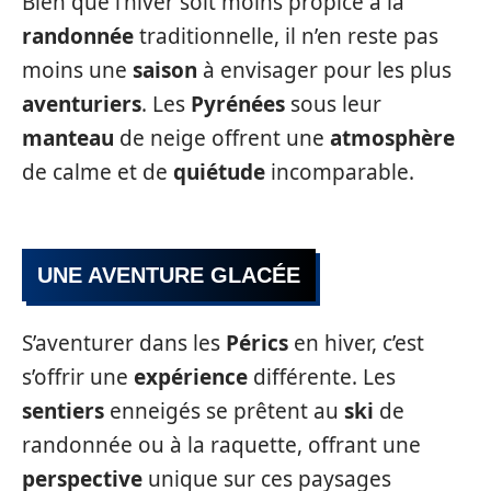
Bien que l’hiver soit moins propice à la
randonnée
traditionnelle, il n’en reste pas
moins une
saison
à envisager pour les plus
aventuriers
. Les
Pyrénées
sous leur
manteau
de neige offrent une
atmosphère
de calme et de
quiétude
incomparable.
UNE AVENTURE GLACÉE
S’aventurer dans les
Pérics
en hiver, c’est
s’offrir une
expérience
différente. Les
sentiers
enneigés se prêtent au
ski
de
randonnée ou à la raquette, offrant une
perspective
unique sur ces paysages