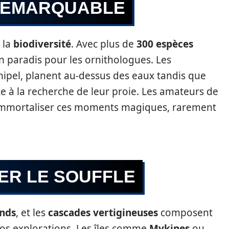
REMARQUABLE
 la
biodiversité
. Avec plus de
300 espèces
n paradis pour les ornithologues. Les
hipel, planent au-dessus des eaux tandis que
 à la recherche de leur proie. Les amateurs de
’immortaliser ces moments magiques, rarement
ER LE SOUFFLE
onds
, et les
cascades vertigineuses
composent
vos explorations. Les îles comme
Mykines
ou