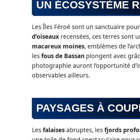
UN ÉCOSYSTÈME 
Les Îles Féroé sont un sanctuaire pour
d’oiseaux
recensées, ces terres sont u
macareux moines
, emblèmes de l’arc
les
fous de Bassan
plongent avec grâce
photographie auront l’opportunité d
observables ailleurs.
PAYSAGES À COUP
Les
falaises
abruptes, les
fjords prof
une toile de fond spectaculaire pour 