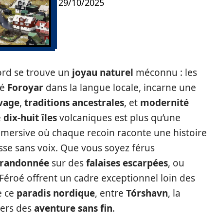
29/10/2025
ord se trouve un
joyau naturel
méconnu : les
lé
Foroyar
dans la langue locale, incarne une
vage
,
traditions ancestrales
, et
modernité
e
dix-huit îles
volcaniques est plus qu’une
immersive où chaque recoin raconte une histoire
sse sans voix. Que vous soyez férus
randonnée
sur des
falaises escarpées
, ou
s Féroé offrent un cadre exceptionnel loin des
e ce
paradis nordique
, entre
Tórshavn
, la
 vers des
aventure sans fin
.