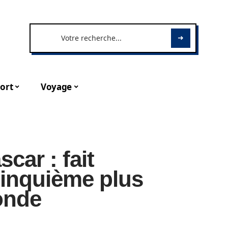
ort
Voyage
car : fait
cinquième plus
onde