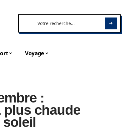
ort
Voyage
embre :
la plus chaude
soleil