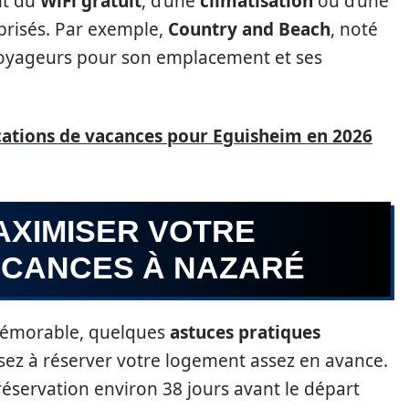
nt du
WiFi gratuit
, d’une
climatisation
ou d’une
prisés. Par exemple,
Country and Beach
, noté
 voyageurs pour son emplacement et ses
ocations de vacances pour Eguisheim en 2026
AXIMISER VOTRE
ACANCES À NAZARÉ
 mémorable, quelques
astuces pratiques
nsez à réserver votre logement assez en avance.
réservation environ 38 jours avant le départ