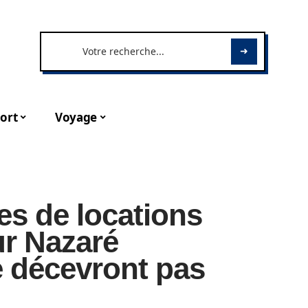
ort
Voyage
tes de locations
r Nazaré
e décevront pas