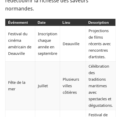
redécouvrir la richesse des saveurs
normandes.
Événement
Date
Lieu
Description
Projections
Festival du
Inscription
de films
cinéma
chaque
Deauville
récents avec
américain de
année en
rencontres
Deauville
septembre
d’artistes.
Célébration
des
Plusieurs
traditions
Fête de la
Juillet
villes
maritimes
mer
côtières
avec
spectacles et
dégustations.
Festival de